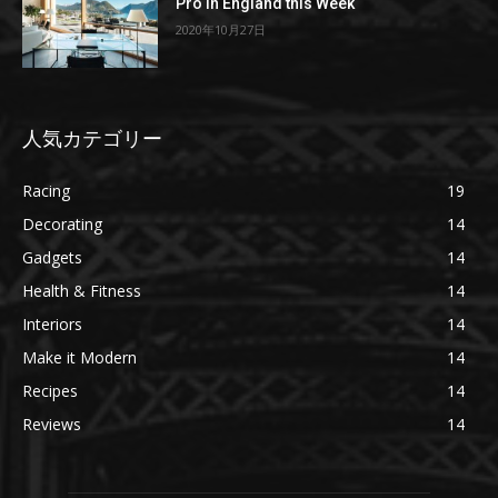
Pro in England this Week
2020年10月27日
人気カテゴリー
Racing
19
Decorating
14
Gadgets
14
Health & Fitness
14
Interiors
14
Make it Modern
14
Recipes
14
Reviews
14