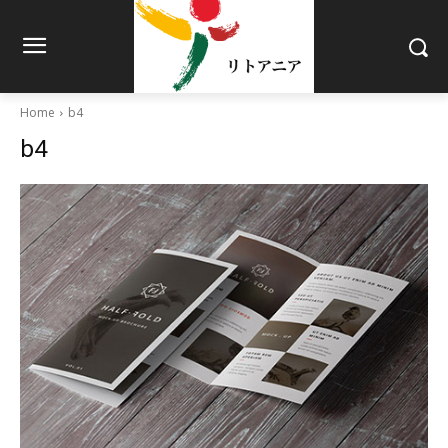
Home
b4
b4