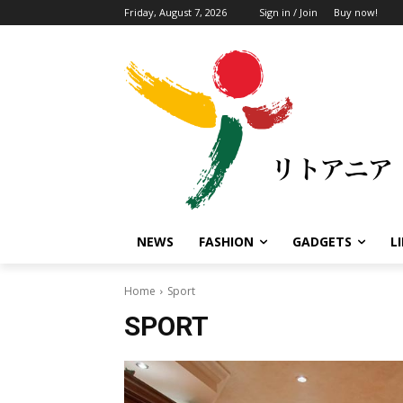
Friday, August 7, 2026
Sign in / Join
Buy now!
NEWS
FASHION
GADGETS
L
Home
Sport
SPORT