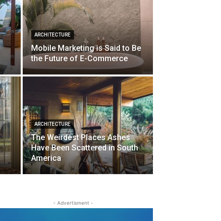
ARCHITECTURE
Mobile Marketing is Said to Be
the Future of E-Commerce
ARCHITECTURE
The Weirdest Places Ashes
Have Been Scattered in South
America
- Advertisment -