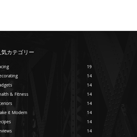
人気カテゴリー
acing
19
ecorating
14
adgets
14
alth & Fitness
14
teriors
14
ake it Modern
14
ecipes
14
eviews
14