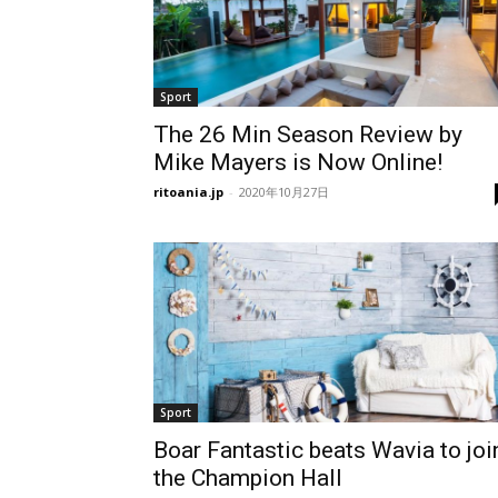
Sport
The 26 Min Season Review by
Mike Mayers is Now Online!
ritoania.jp
-
2020年10月27日
Sport
Boar Fantastic beats Wavia to joi
the Champion Hall