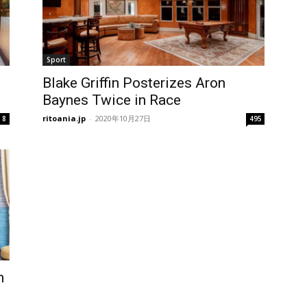
Sport
Blake Griffin Posterizes Aron
Baynes Twice in Race
ritoania.jp
-
2020年10月27日
8
495
n