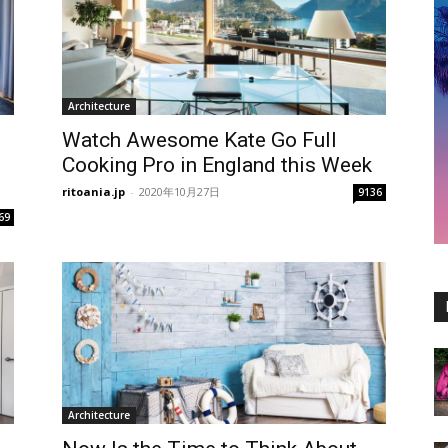
Architecture
Watch Awesome Kate Go Full
Cooking Pro in England this Week
ritoania.jp
-
2020年10月27日
9136
69
Architecture