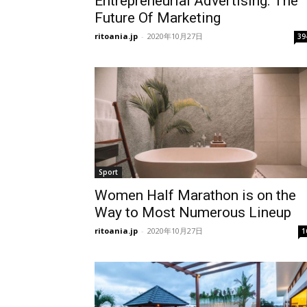
Entrepreneurial Advertising: The
Future Of Marketing
ritoania.jp
-
2020年10月27日
39
Sport
Women Half Marathon is on the
Way to Most Numerous Lineup
ritoania.jp
-
2020年10月27日
1