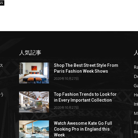
55
人気記事
mス
Shop The Best Street Style From
R
Paris Fashion Week Shows
D
2020年10月27日
G
He
う
Top Fashion Trends to Look for
in Every Important Collection
In
2020年10月27日
M
R
Watch Awesome Kate Go Full
Cooking Pro in England this
R
Week