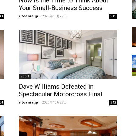
Now Is the Time to Think About
Your Small-Business Success
ritoania.jp
-
2020年10月27日
43
541
Sport
Dave Williams Defeated in
Spectacular Motorcross Final
ritoania.jp
-
2020年10月27日
64
342