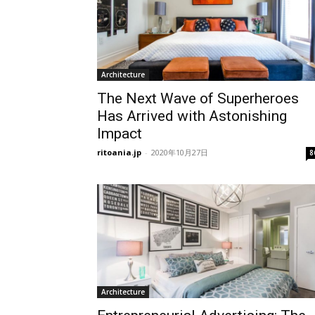
Architecture
The Next Wave of Superheroes
Has Arrived with Astonishing
Impact
ritoania.jp
-
2020年10月27日
8
Architecture