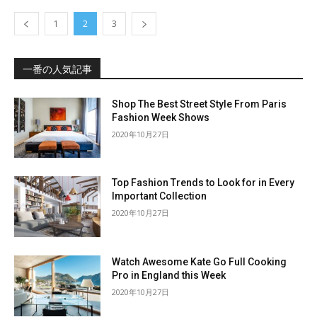
1
2
3
一番の人気記事
Shop The Best Street Style From Paris
Fashion Week Shows
2020年10月27日
Top Fashion Trends to Look for in Every
Important Collection
2020年10月27日
Watch Awesome Kate Go Full Cooking
Pro in England this Week
2020年10月27日