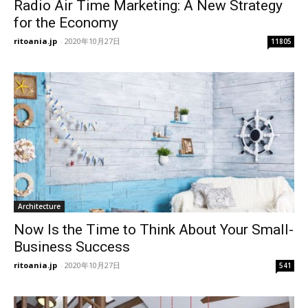
Radio Air Time Marketing: A New Strategy
for the Economy
ritoania.jp
-
2020年10月27日
11805
Architecture
Now Is the Time to Think About Your Small-
Business Success
ritoania.jp
-
2020年10月27日
541