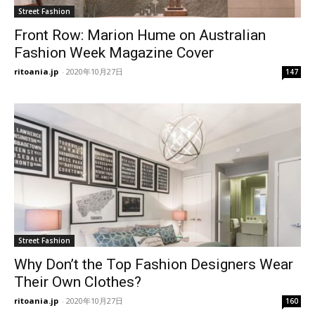
Street Fashion
Front Row: Marion Hume on Australian
Fashion Week Magazine Cover
ritoania.jp
-
2020年10月27日
147
Street Fashion
Why Don’t the Top Fashion Designers Wear
Their Own Clothes?
ritoania.jp
-
2020年10月27日
160