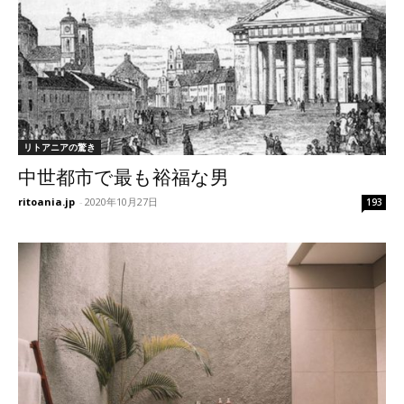
リトアニアの驚き
中世都市で最も裕福な男
ritoania.jp
-
2020年10月27日
193