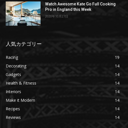
Watch Awesome Kate Go Full Cooking
Pro in England this Week
2020年10月27日
人気カテゴリー
Racing
19
Decorating
14
Gadgets
14
Health & Fitness
14
Interiors
14
Make it Modern
14
Recipes
14
Reviews
14